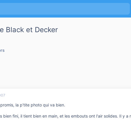
ue Black et Decker
ers
007
omis, la p'tite photo qui va bien.
rès bien fini, il tient bien en main, et les embouts ont l'air solides. Il y