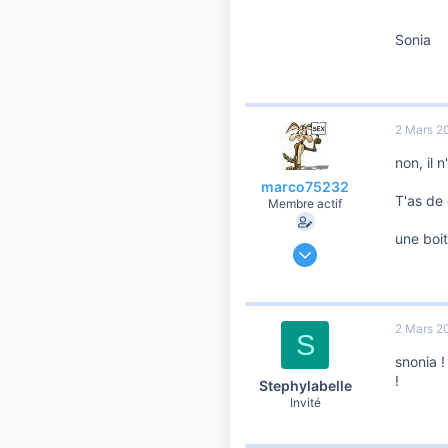
Sonia
2 Mars 2
non, il 
marco75232
T'as de 
Membre actif
une boit
28 Février 2007
886
3
60
2 Mars 2
S
IDF 94
snonia !
!
Stephylabelle
Invité