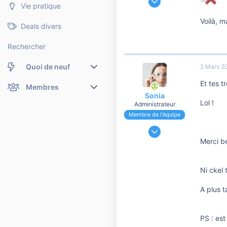
Vie pratique
886
Voilà, 
3
Deals divers
60
Rechercher
IDF 94
Quoi de neuf
2 Mars 2
Et tes t
Nouveaux messages
Membres
Sonia
Lol !
Administrateur
Membres en ligne
Nouveaux messages de profil
Membre de l'équipe
24 Novembre 2006
Dernières activités
Nouveaux messages de profil
191 188
Merci b
Rechercher dans les messages de profil
37 108
10 810
Ni ckel 
A plus t
PS : est