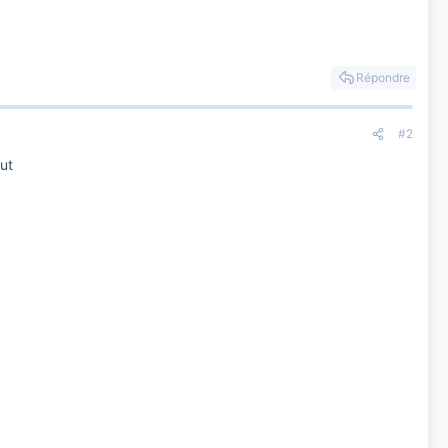
Répondre
#2
ut