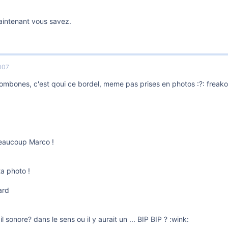
maintenant vous savez.
007
rombones, c'est qoui ce bordel, meme pas prises en photos :?: freako
eaucoup Marco !
ta photo !
ard
 il sonore? dans le sens ou il y aurait un ... BIP BIP ? :wink: