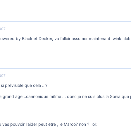
007
wered by Black et Decker, va falloir assumer maintenant :wink: :lol:
007
 si prévisible que cela ...?
 le grand âge ..cannonique même ... donc je ne suis plus la Sonia que j'e
u vas pouvoir l'aider peut etre , le Marco? non ? :lol: