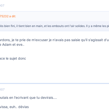
007
5232 a dit:
très bien fini, il tient bien en main, et les embouts ont l'air solides. Il y a même les 
dons, je te prie de m'excuser je n'avais pas saisie qu'il s'agissait 
e Adam et eve..
ace le sujet donc
007
utais en l'ecrivant que tu devirais....
vissa, euh.. dévias