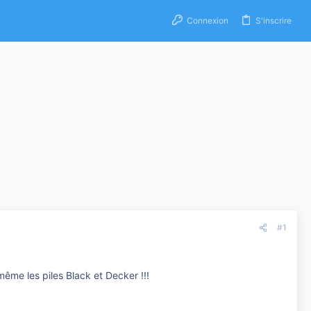
Connexion
S'inscrire
#1
 a même les piles Black et Decker !!!