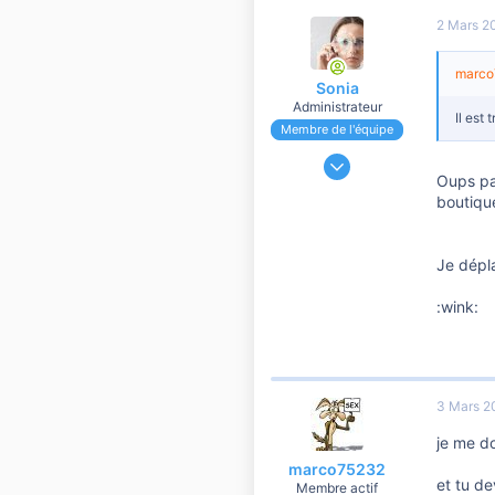
2 Mars 2
marco7
Sonia
Administrateur
Il est 
Membre de l'équipe
24 Novembre 2006
Oups par
191 188
boutiqu
37 108
10 810
Je dépl
:wink:
3 Mars 2
je me do
marco75232
et tu de
Membre actif