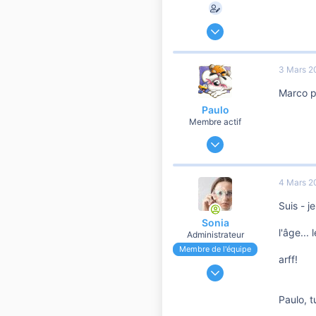
28 Février 2007
886
3
3 Mars 2
60
Marco po
IDF 94
Paulo
Membre actif
27 Novembre 2006
880
0
4 Mars 2
56
Suis - je
Bourgogne
Sonia
l'âge...
Administrateur
Membre de l'équipe
arff!
24 Novembre 2006
191 188
Paulo, t
37 108