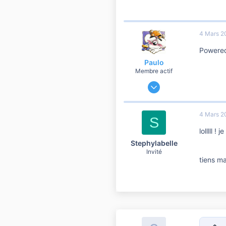
10 810
4 Mars 2
Powered 
Paulo
Membre actif
27 Novembre 2006
880
0
4 Mars 2
S
56
lolllll ! 
Bourgogne
Stephylabelle
Invité
tiens ma