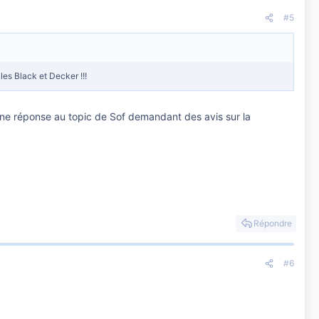
#5
piles Black et Decker !!!
d'une réponse au topic de Sof demandant des avis sur la
Répondre
#6