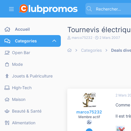
Tournevis électriq
Accueil
A
D
marco75232
2 Mars 2007
Categories
u
a
t
t
Categories
Deals div
e
e
Open Bar
u
d
r
e
Mode
d
d
e
é
l
b
Jouets & Puériculture
a
u
d
t
High-Tech
i
s
2 Mars 2
c
Maison
u
Comme pr
s
Beauté & Santé
marco75232
s
Il est t
i
Membre actif
o
Alimentation
n
28 Février 2007