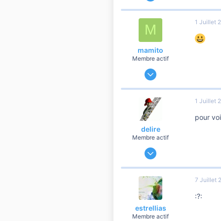
1 109
31
1 Juillet
M
760
mamito
Membre actif
7 Avril 2007
125
0
1 Juillet
56
pour voi
delire
Membre actif
8 Avril 2007
349
0
7 Juillet
56
:?:
estrellias
Membre actif