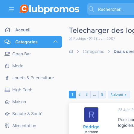
Telecharger des lo
Accueil
A
D
Rodrigo
28 Juin 2007
Categories
u
a
t
t
Categories
Deals div
e
e
Open Bar
u
d
r
e
Mode
d
d
e
é
l
b
Jouets & Puériculture
a
u
d
t
High-Tech
i
1
2
3
…
8
Suivant
s
c
Maison
u
28 Juin 
s
R
Beauté & Santé
s
Pour con
i
o
logiciel
Alimentation
Rodrigo
n
Membre