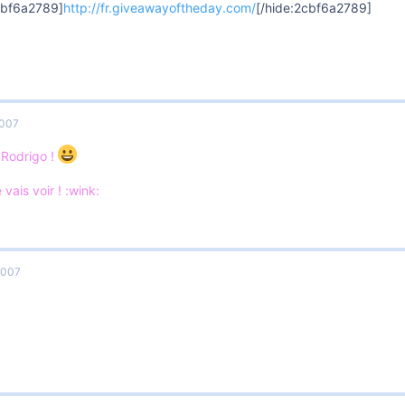
cbf6a2789]
http://fr.giveawayoftheday.com/
[/hide:2cbf6a2789]
2007
Rodrigo !
 vais voir ! :wink:
2007