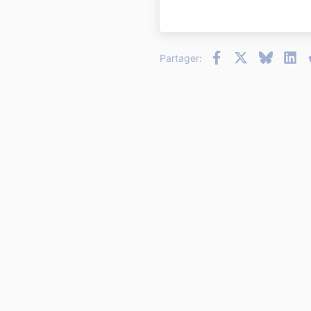
22
26
Facebook
X
Bluesky
Li
Partager: