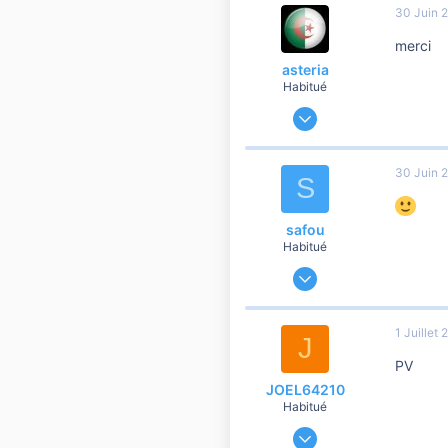
30 Juin 
56
merci
asteria
Habitué
21 Février 2007
11 762
1 158
30 Juin 
S
10 810
safou
Habitué
14 Avril 2007
1 358
0
1 Juillet
J
556
PV
sud
JOEL64210
Habitué
12 Juin 2007