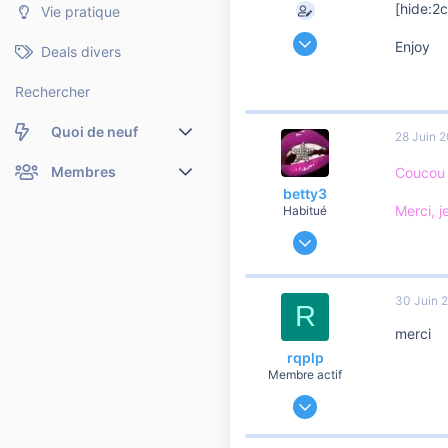
[hide:2
Vie pratique
2 Juin 2007
Enjoy
Deals divers
56
0
Rechercher
6
Quoi de neuf
28 Juin 
Nouveaux messages
Membres
Coucou 
betty3
Merci, je
Membres en ligne
Nouveaux messages de profil
Habitué
20 Décembre 2006
Dernières activités
Nouveaux messages de profil
6 143
11
Rechercher dans les messages de profil
30 Juin 
1 810
R
Bettyland
merci
rqplp
Membre actif
14 Avril 2007
198
0