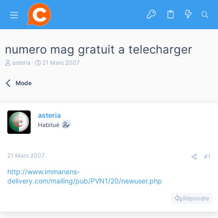
numero mag gratuit a telecharger
A
D
asteria
21 Mars 2007
u
a
t
t
Mode
e
e
u
d
r
e
d
d
asteria
e
é
l
b
Habitué
a
u
d
t
i
21 Mars 2007
s
#1
c
http://www.immanens-
u
s
delivery.com/mailing/pub/PVN1/20/newuser.php
s
i
Répondre
o
n