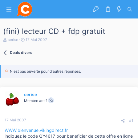
(fini) lecteur CD + fdp gratuit
A
D
cerise
17 Mai 2007
u
a
t
t
Deals divers
e
e
u
d
r
e
d
d
N'est pas ouverte pour d'autres réponses.
e
é
l
b
a
u
d
t
i
cerise
s
Membre actif
c
u
s
s
17 Mai 2007
#1
i
o
WWW.bienvenue.vikingdirect.fr
n
indiquez le code QY4617 pour beneficier de cette offre en ligne