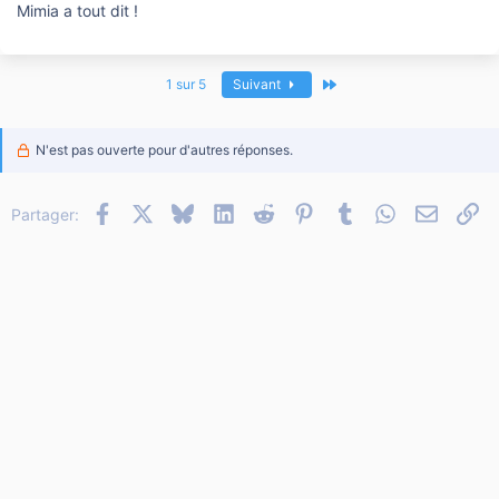
Mimia a tout dit !
Dernier
1 sur 5
Suivant
N'est pas ouverte pour d'autres réponses.
Facebook
X
Bluesky
LinkedIn
Reddit
Pinterest
Tumblr
WhatsApp
Email
Li
Partager: