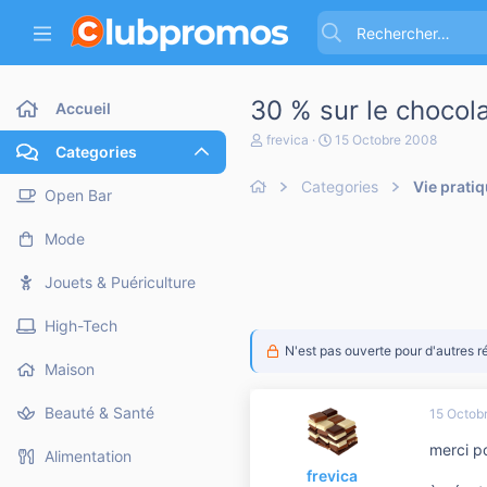
30 % sur le chocolat
Accueil
A
D
frevica
15 Octobre 2008
Categories
u
a
t
t
Categories
Vie prati
e
e
Open Bar
u
d
r
e
Mode
d
d
e
é
l
b
Jouets & Puériculture
a
u
d
t
High-Tech
i
s
N'est pas ouverte pour d'autres r
c
Maison
u
s
Beauté & Santé
15 Octob
s
i
merci p
o
Alimentation
n
frevica