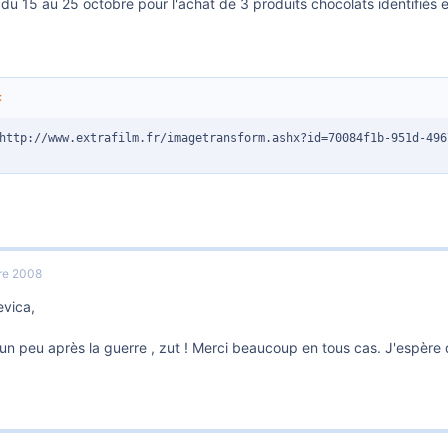
 du 15 au 25 octobre pour l'achat de 3 produits chocolats identifié
:
http://www.extrafilm.fr/imagetransform.ashx?id=70084f1b-951d-496
re 2008
evica,
 un peu après la guerre , zut ! Merci beaucoup en tous cas. J'espère q