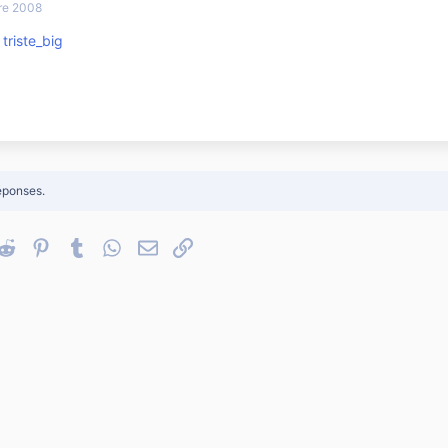
re 2008
. triste_big
éponses.
nkedIn
Reddit
Pinterest
Tumblr
WhatsApp
Email
Lien