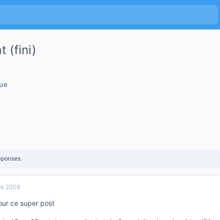
 (fini)
que
éponses.
re 2008
our ce super post