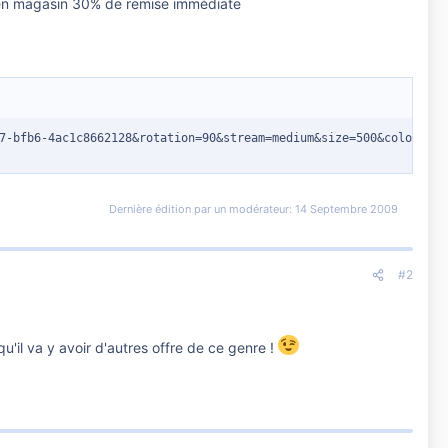
s en magasin 30% de remise immédiate
7-bfb6-4ac1c8662128&rotation=90&stream=medium&size=500&color=0&c
Dernière édition par un modérateur:
14 Septembre 2009
#2
u'il va y avoir d'autres offre de ce genre !