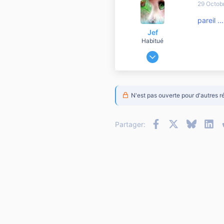
29 Octob
10 810
pareil ..
Jef
Habitué
5 Janvier 2008
10 066
1 086
10 810
N'est pas ouverte pour d'autres r
Facebook
X
Bluesky
Li
Partager: