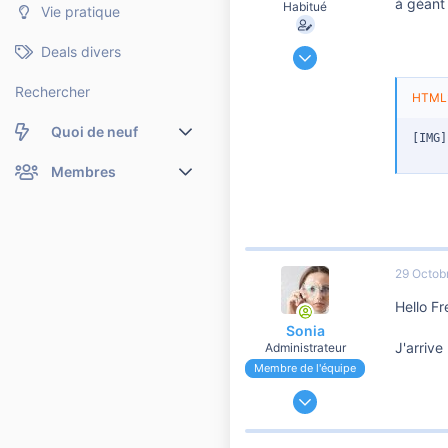
à géant
Habitué
Vie pratique
20 Février 2007
Deals divers
4 010
Rechercher
72
HTML
2 010
Quoi de neuf
[IMG]
Nouveaux messages
Membres
Membres en ligne
Nouveaux messages de profil
Dernières activités
Nouveaux messages de profil
29 Octob
Rechercher dans les messages de profil
Hello Fr
Sonia
J'arrive
Administrateur
Membre de l'équipe
24 Novembre 2006
191 178
37 103