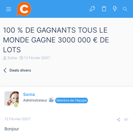
100 % DE GAGNANTS TOUS LE
MONDE GAGNE 3000 000 € DE
LOTS
A
D
Sonia
12 Février 2007
u
a
t
t
Deals divers
e
e
u
d
r
e
d
d
e
é
Sonia
l
b
a
Administrateur
u
Membre de l'équipe
d
t
i
s
12 Février 2007
c
#1
u
Bonjour
s