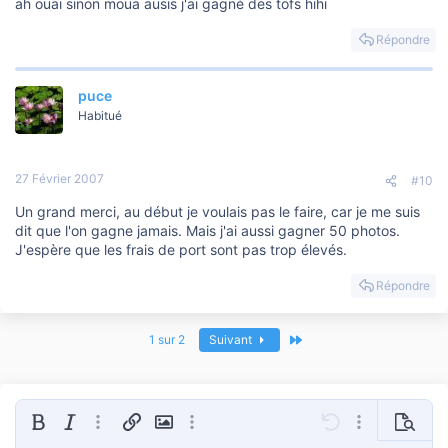
ah ouai sinon moua ausis j'ai gagné des tofs hihi
Répondre
puce
Habitué
27 Février 2007
#10
Un grand merci, au début je voulais pas le faire, car je me suis
dit que l'on gagne jamais. Mais j'ai aussi gagner 50 photos.
J'espère que les frais de port sont pas trop élevés.
Répondre
Dernier
1 sur 2
Suivant
Gras
Italique
Plus d'options…
Insérer un lien
Insérer une image
Plus d'options…
Annulé
Plus d'options
Prévisua