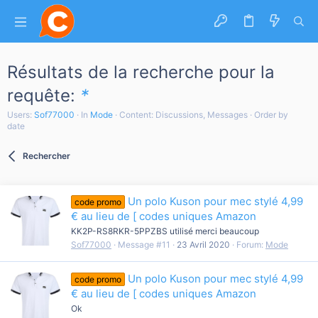
Résultats de la recherche pour la
requête:
*
Users:
Sof77000
In
Mode
Content: Discussions, Messages
Order by
date
Rechercher
Un polo Kuson pour mec stylé 4,99
code promo
€ au lieu de [ codes uniques Amazon
KK2P-RS8RKR-5PPZBS utilisé merci beaucoup
Sof77000
Message #11
23 Avril 2020
Forum:
Mode
Un polo Kuson pour mec stylé 4,99
code promo
€ au lieu de [ codes uniques Amazon
Ok