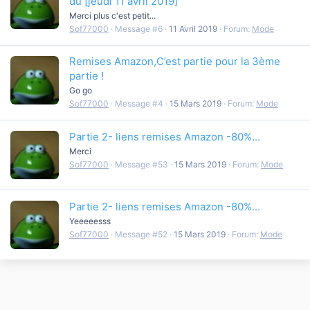
du [jeudi 11 avril 2019]
Merci plus c'est petit...
Sof77000
Message #6
11 Avril 2019
Forum:
Mode
Remises Amazon,C’est partie pour la 3ème
partie !
Go go
Sof77000
Message #4
15 Mars 2019
Forum:
Mode
Partie 2- liens remises Amazon -80%...
Merci
Sof77000
Message #53
15 Mars 2019
Forum:
Mode
Partie 2- liens remises Amazon -80%...
Yeeeeesss
Sof77000
Message #52
15 Mars 2019
Forum:
Mode