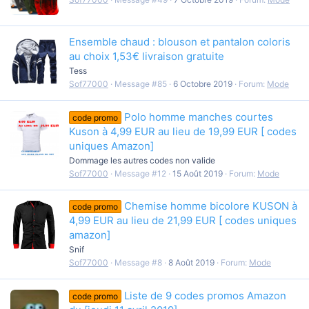
Ensemble chaud : blouson et pantalon coloris
au choix 1,53€ livraison gratuite
Tess
Sof77000
Message #85
6 Octobre 2019
Forum:
Mode
Polo homme manches courtes
code promo
Kuson à 4,99 EUR au lieu de 19,99 EUR [ codes
uniques Amazon]
Dommage les autres codes non valide
Sof77000
Message #12
15 Août 2019
Forum:
Mode
Chemise homme bicolore KUSON à
code promo
4,99 EUR au lieu de 21,99 EUR [ codes uniques
amazon]
Snif
Sof77000
Message #8
8 Août 2019
Forum:
Mode
Liste de 9 codes promos Amazon
code promo