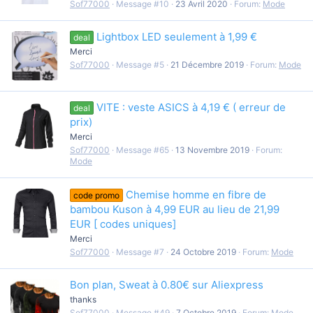
Sof77000
Message #10
23 Avril 2020
Forum:
Mode
Lightbox LED seulement à 1,99 €
deal
Merci
Sof77000
Message #5
21 Décembre 2019
Forum:
Mode
VITE : veste ASICS à 4,19 € ( erreur de
deal
prix)
Merci
Sof77000
Message #65
13 Novembre 2019
Forum:
Mode
Chemise homme en fibre de
code promo
bambou Kuson à 4,99 EUR au lieu de 21,99
EUR [ codes uniques]
Merci
Sof77000
Message #7
24 Octobre 2019
Forum:
Mode
Bon plan, Sweat à 0.80€ sur Aliexpress
thanks
Sof77000
Message #49
7 Octobre 2019
Forum:
Mode