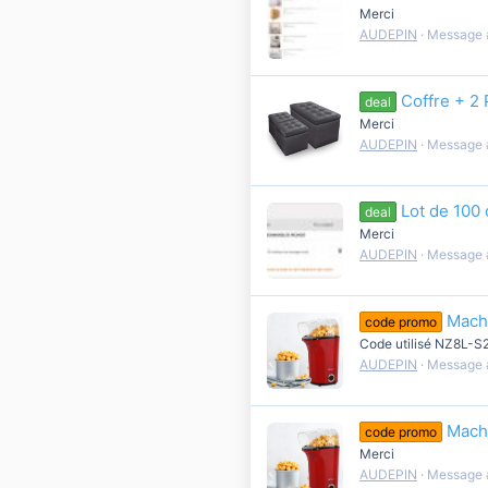
Merci
AUDEPIN
Message 
Coffre + 2 
deal
Merci
AUDEPIN
Message 
Lot de 100 
deal
Merci
AUDEPIN
Message 
Mach
code promo
Code utilisé NZ8L
AUDEPIN
Message 
Mach
code promo
Merci
AUDEPIN
Message 