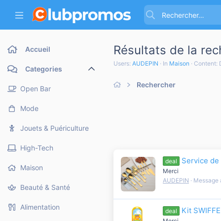
Résultats de la re
Accueil
Users:
AUDEPIN
In
Maison
Content: 
Categories
Rechercher
Open Bar
Mode
Jouets & Puériculture
High-Tech
Service de 
deal
Maison
Merci
AUDEPIN
Message 
Beauté & Santé
Alimentation
Kit SWIFFE
deal
Merci