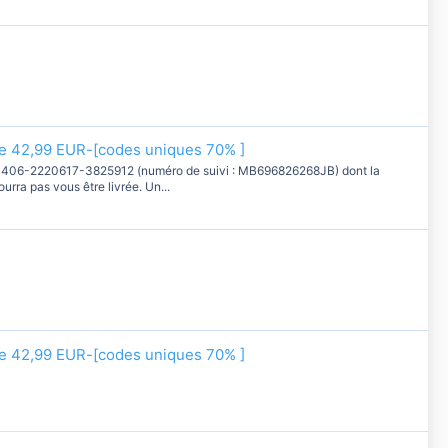
e 42,99 EUR-[codes uniques 70% ]
 406-2220617-3825912 (numéro de suivi : MB696826268JB) dont la
rra pas vous être livrée. Un...
e 42,99 EUR-[codes uniques 70% ]