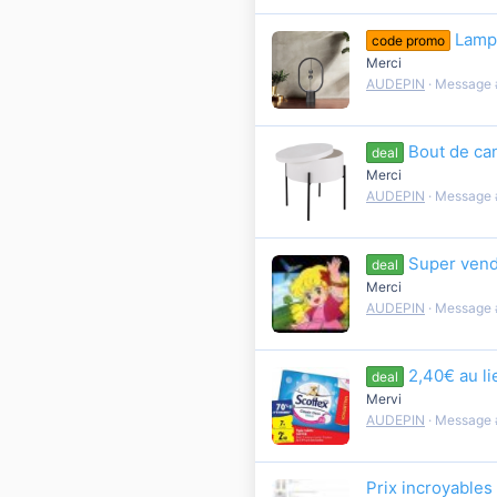
Lamp
code promo
Merci
AUDEPIN
Message 
Bout de ca
deal
Merci
AUDEPIN
Message 
Super vende
deal
Merci
AUDEPIN
Message 
2,40€ au li
deal
Mervi
AUDEPIN
Message 
Prix incroyables