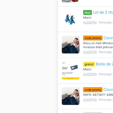
Lot de 2 c
deal
Merci
AUDEPIN
Message 
Couv
code promo
Reçu un mail d’Amaz
livraison était prévu
AUDEPIN
Message 
Boite de 
gratuit
Merci
AUDEPIN
Message 
Couv
code promo
RRFR-4BTNHT-49WAB
AUDEPIN
Message 