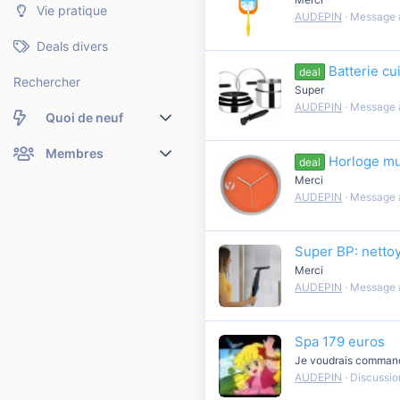
Vie pratique
AUDEPIN
Message 
Deals divers
Batterie cu
deal
Rechercher
Super
AUDEPIN
Message 
Quoi de neuf
Nouveaux messages
Membres
Horloge mu
deal
Merci
Membres en ligne
Nouveaux messages de profil
AUDEPIN
Message 
Dernières activités
Nouveaux messages de profil
Super BP: nettoye
Rechercher dans les messages de profil
Merci
AUDEPIN
Message 
Spa 179 euros
Je voudrais commande
AUDEPIN
Discussio