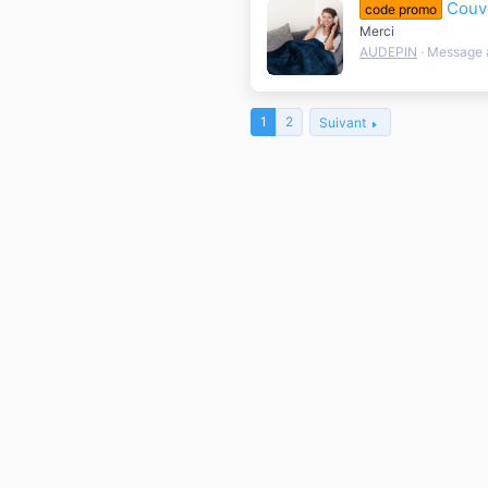
Couv
code promo
Merci
AUDEPIN
Message 
1
2
Suivant