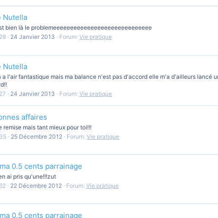
 Nutella
 c'est bien là le problemeeeeeeeeeeeeeeeeeeeeeeeeeeeee
28
24 Janvier 2013
Forum:
Vie pratique
 Nutella
a a l'air fantastique mais ma balance n'est pas d'accord elle m'a d'ailleurs lancé
rd!!
27
24 Janvier 2013
Forum:
Vie pratique
bonnes affaires
 remise mais tant mieux pour toi!!!
35
25 Décembre 2012
Forum:
Vie pratique
nema 0.5 cents parrainage
n ai pris qu'une!!!zut
62
22 Décembre 2012
Forum:
Vie pratique
nema 0.5 cents parrainage