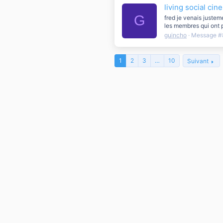
living social ci
G
fred je venais juste
les membres qui ont 
guincho
Message #
1
2
3
…
10
Suivant