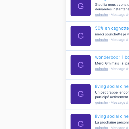
G
Stecilia nous avons 
demandes instantaném
guincho
Message #
50% en cagnotte
G
merci pourchette je va
guincho
Message #
wonderbox : 1 bo
G
Merci Gm mais j'ai pas
guincho
Message #
living social ci
G
Un petit rappel encor
participé activement
guincho
Message #
living social ci
G
La prochaine personn
guincho
Message #