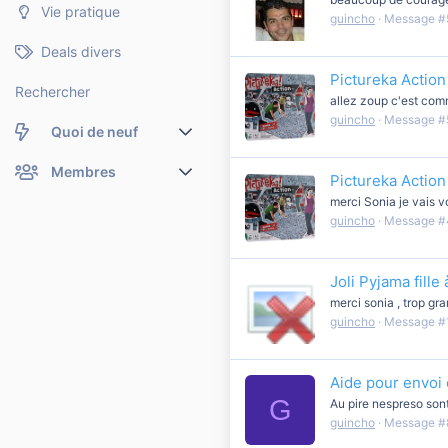
Vie pratique
guincho
Message #
Deals divers
Pictureka Action 
Rechercher
allez zoup c'est com
guincho
Message #
Quoi de neuf
Nouveaux messages
Membres
Pictureka Action 
merci Sonia je vais v
Membres en ligne
Nouveaux messages de profil
guincho
Message #
Dernières activités
Nouveaux messages de profil
Joli Pyjama fille
Rechercher dans les messages de profil
merci sonia , trop gr
guincho
Message #
Aide pour envoi 
G
Au pire nespreso sont
guincho
Message #