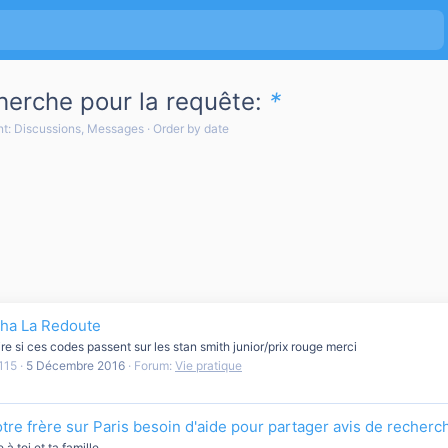
cherche pour la requête:
*
t: Discussions, Messages
Order by date
pha La Redoute
re si ces codes passent sur les stan smith junior/prix rouge merci
115
5 Décembre 2016
Forum:
Vie pratique
otre frère sur Paris besoin d'aide pour partager avis de recherc
 toi et ta famille