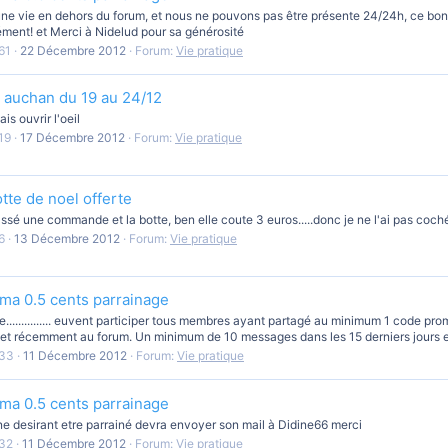
une vie en dehors du forum, et nous ne pouvons pas être présente 24/24h, ce bo
ent! et Merci à Nidelud pour sa générosité
61
22 Décembre 2012
Forum:
Vie pratique
 auchan du 19 au 24/12
is ouvrir l'oeil
19
17 Décembre 2012
Forum:
Vie pratique
tte de noel offerte
sé une commande et la botte, ben elle coute 3 euros.....donc je ne l'ai pas coché on 
6
13 Décembre 2012
Forum:
Vie pratique
nema 0.5 cents parrainage
e............... euvent participer tous membres ayant partagé au minimum 1 code p
 et récemment au forum. Un minimum de 10 messages dans les 15 derniers jours est
33
11 Décembre 2012
Forum:
Vie pratique
nema 0.5 cents parrainage
e desirant etre parrainé devra envoyer son mail à Didine66 merci
32
11 Décembre 2012
Forum:
Vie pratique