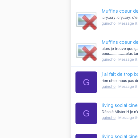
Muffins coeur de
:cry::cry::cry::cry:
guincho
Message #
Muffins coeur de
alors je trouve que ç
pour..................plus ta
guincho
Message #
j ai fait de trop 
G
rien chez nous pas de
guincho
Message #
living social ci
G
Désolé Mister H je n'e
guincho
Message #
living social ci