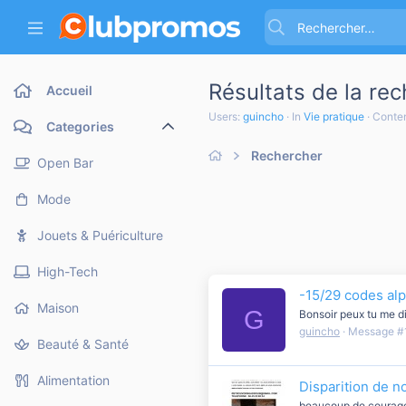
Résultats de la re
Accueil
Users:
guincho
In
Vie pratique
Conten
Categories
Rechercher
Open Bar
Mode
Jouets & Puériculture
High-Tech
-15/29 codes al
Maison
G
Bonsoir peux tu me di
guincho
Message #
Beauté & Santé
Alimentation
Disparition de n
beaucoup de courage à