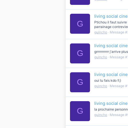
living social ci
G
Ptichou il faut suivre
parrainage contrevien
guincho
Message #
living social ci
G
grrrrrrrrrrr j'arrive p
guincho
Message #
living social ci
G
oui tu fais kdo !!;)
guincho
Message #
living social ci
G
la prochaine personn
guincho
Message #