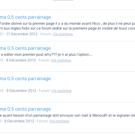
nema 0.5 cents parrainage
 l'ordre donné sur la premier page il y a du monde avant Nico , de plus il ne peut 
t aux regles fixés sur ce forum (edité sur la premiere page et visible de tous) cont
31
11 Décembre 2012
Forum:
Vie pratique
nema 0.5 cents parrainage
lus a editer mon premier post why??? je n ai plus l'option....
15
9 Décembre 2012
Forum:
Vie pratique
nema 0.5 cents parrainage
14
9 Décembre 2012
Forum:
Vie pratique
nema 0.5 cents parrainage
e ayant besoin d'un parrainage doit envoyer son mail à Wanou81 et le signaler m
9
9 Décembre 2012
Forum:
Vie pratique