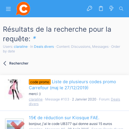
Résultats de la recherche pour la
requête:
*
Users:
claraline
In
Deals divers
Content: Discussions, Messages
Order
by date
Rechercher
Liste de plusieurs codes promo
code promo
Carrefour (maj le 27/12/2019)
merci :)
claraline
Message #103
2 Janvier 2020
Forum:
Deals
divers
15€ de réduction sur Kiosque FAE.
bonjour, j'ai le code UB377 qui donne aussi 15 euros