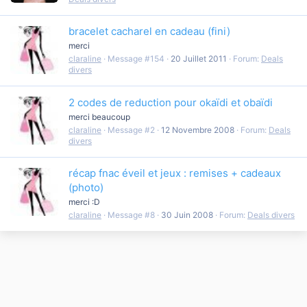
bracelet cacharel en cadeau (fini)
merci
claraline
Message #154
20 Juillet 2011
Forum:
Deals
divers
2 codes de reduction pour okaïdi et obaïdi
merci beaucoup
claraline
Message #2
12 Novembre 2008
Forum:
Deals
divers
récap fnac éveil et jeux : remises + cadeaux
(photo)
merci :D
claraline
Message #8
30 Juin 2008
Forum:
Deals divers