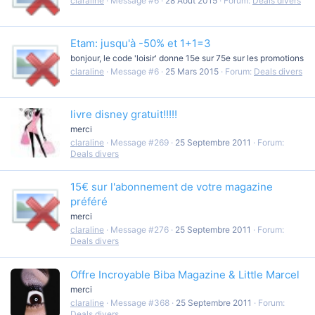
claraline
Message #6
28 Août 2015
Forum:
Deals divers
Etam: jusqu'à -50% et 1+1=3
bonjour, le code 'loisir' donne 15e sur 75e sur les promotions
claraline
Message #6
25 Mars 2015
Forum:
Deals divers
livre disney gratuit!!!!!
merci
claraline
Message #269
25 Septembre 2011
Forum:
Deals divers
15€ sur l'abonnement de votre magazine
préféré
merci
claraline
Message #276
25 Septembre 2011
Forum:
Deals divers
Offre Incroyable Biba Magazine & Little Marcel
merci
claraline
Message #368
25 Septembre 2011
Forum:
Deals divers