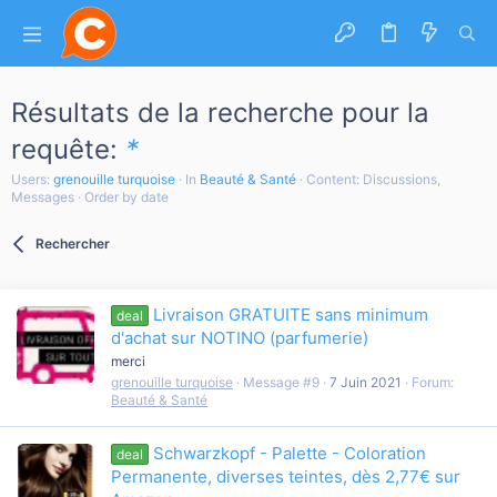
Résultats de la recherche pour la
requête:
*
Users:
grenouille turquoise
In
Beauté & Santé
Content: Discussions,
Messages
Order by date
Rechercher
Livraison GRATUITE sans minimum
deal
d'achat sur NOTINO (parfumerie)
merci
grenouille turquoise
Message #9
7 Juin 2021
Forum:
Beauté & Santé
Schwarzkopf - Palette - Coloration
deal
Permanente, diverses teintes, dès 2,77€ sur