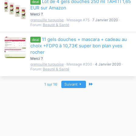
Lot de 4 gels douches 250 ml TAHITI 1,65
deal
EUR sur Amazon
Merci ?
grenouille turquoise
Message #75
7 Janvier 2020
Forum:
Beauté & Santé
11 gels douches + mascara + cadeau au
deal
choix +FDP0 à 10,73€ super bon plan yves
rocher
Merci ?
grenouille turquoise
Message #200
4 Janvier 2020
Forum:
Beauté & Santé
Dernier
1 sur 16
Suivant