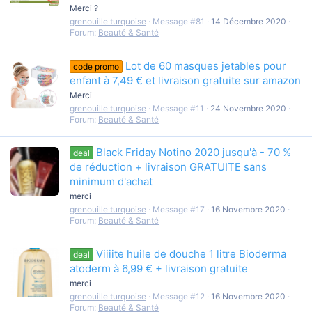
Merci ?
grenouille turquoise
Message #81
14 Décembre 2020
Forum:
Beauté & Santé
Lot de 60 masques jetables pour
code promo
enfant à 7,49 € et livraison gratuite sur amazon
Merci
grenouille turquoise
Message #11
24 Novembre 2020
Forum:
Beauté & Santé
Black Friday Notino 2020 jusqu'à - 70 %
deal
de réduction + livraison GRATUITE sans
minimum d'achat
merci
grenouille turquoise
Message #17
16 Novembre 2020
Forum:
Beauté & Santé
Viiiite huile de douche 1 litre Bioderma
deal
atoderm à 6,99 € + livraison gratuite
merci
grenouille turquoise
Message #12
16 Novembre 2020
Forum:
Beauté & Santé