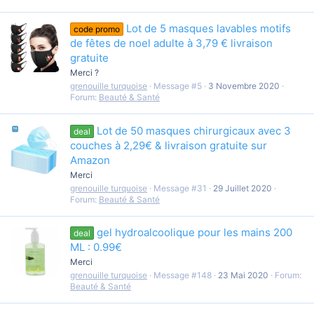
Lot de 5 masques lavables motifs
code promo
de fêtes de noel adulte à 3,79 € livraison
gratuite
Merci ?
grenouille turquoise
Message #5
3 Novembre 2020
Forum:
Beauté & Santé
Lot de 50 masques chirurgicaux avec 3
deal
couches à 2,29€ & livraison gratuite sur
Amazon
Merci
grenouille turquoise
Message #31
29 Juillet 2020
Forum:
Beauté & Santé
gel hydroalcoolique pour les mains 200
deal
ML : 0.99€
Merci
grenouille turquoise
Message #148
23 Mai 2020
Forum:
Beauté & Santé