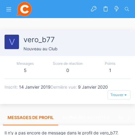
vero_b77
V
Nouveau au Club
Messages
Score de réaction
Points
5
0
1
Inscrit
14 Janvier 2019
Dernière vue
9 Janvier 2020
Trouver
MESSAGES DE PROFIL
DERNIÈRES ACTIVITÉS
DERNIE
Il n'y a pas encore de message dans le profil de vero_b77.