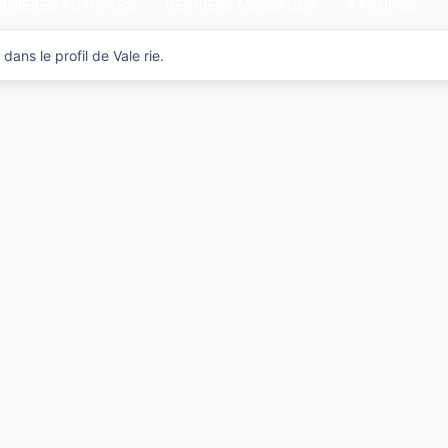
RNIÈRES ACTIVITÉS
DERNIERS MESSAGES
A PROPOS
ans le profil de Vale rie.