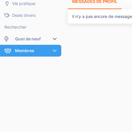
MESSAGES DE PROFIL
DE
Vie pratique
Deals divers
Il n'y a pas encore de message d
Rechercher
Quoi de neuf
Nouveaux messages
Membres
Membres en ligne
Nouveaux messages de profil
Dernières activités
Nouveaux messages de profil
Rechercher dans les messages de profil