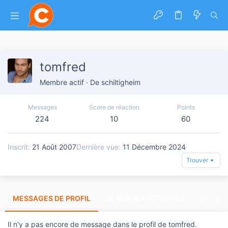
tomfred
Membre actif
·
De
schiltigheim
Messages
Score de réaction
Points
224
10
60
Inscrit
21 Août 2007
Dernière vue
11 Décembre 2024
Trouver
MESSAGES DE PROFIL
DERNIÈRES ACTIVITÉS
DERNIE
Il n'y a pas encore de message dans le profil de tomfred.