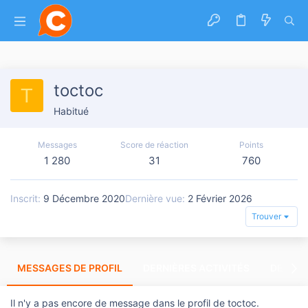
toctoc
T
Habitué
Messages
Score de réaction
Points
1 280
31
760
Inscrit
9 Décembre 2020
Dernière vue
2 Février 2026
Trouver
MESSAGES DE PROFIL
DERNIÈRES ACTIVITÉS
DERNIE
Il n'y a pas encore de message dans le profil de toctoc.