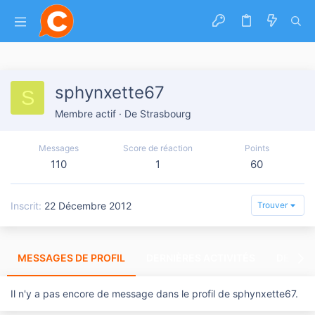
sphynxette67
S
Membre actif
·
De
Strasbourg
Messages
Score de réaction
Points
110
1
60
Inscrit
22 Décembre 2012
Trouver
MESSAGES DE PROFIL
DERNIÈRES ACTIVITÉS
DERNIE
Il n'y a pas encore de message dans le profil de sphynxette67.