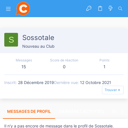
Sossotale
S
Nouveau au Club
Messages
Score de réaction
Points
15
0
1
Inscrit
28 Décembre 2019
Dernière vue
12 Octobre 2021
Trouver
MESSAGES DE PROFIL
DERNIÈRES ACTIVITÉS
DERNIE
Il n'y a pas encore de message dans le profil de Sossotale.