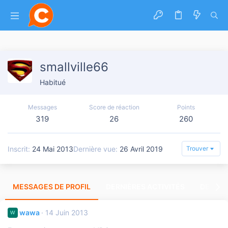
smallville66
Habitué
Messages
Score de réaction
Points
319
26
260
Inscrit
24 Mai 2013
Dernière vue
26 Avril 2019
Trouver
MESSAGES DE PROFIL
DERNIÈRES ACTIVITÉS
DERNIE
wawa
14 Juin 2013
W