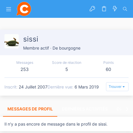
sissi
Membre actif
·
De
bourgogne
Messages
Score de réaction
Points
253
5
60
Inscrit
24 Juillet 2007
Dernière vue
6 Mars 2019
Trouver
MESSAGES DE PROFIL
DERNIÈRES ACTIVITÉS
DERNIE
Il n'y a pas encore de message dans le profil de sissi.