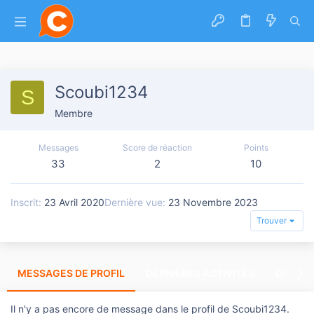
Scoubi1234
S
Membre
Messages
Score de réaction
Points
33
2
10
Inscrit
23 Avril 2020
Dernière vue
23 Novembre 2023
Trouver
MESSAGES DE PROFIL
DERNIÈRES ACTIVITÉS
DERNIE
Il n'y a pas encore de message dans le profil de Scoubi1234.