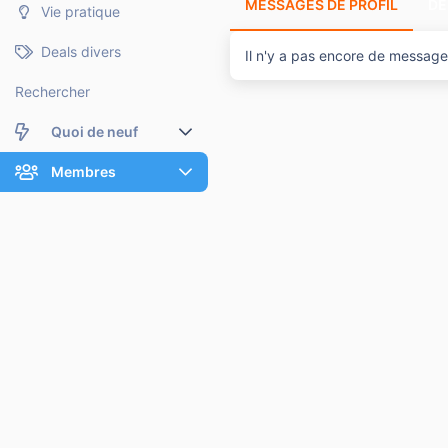
MESSAGES DE PROFIL
DE
Vie pratique
Deals divers
Il n'y a pas encore de message 
Rechercher
Quoi de neuf
Nouveaux messages
Membres
Membres en ligne
Nouveaux messages de profil
Dernières activités
Nouveaux messages de profil
Rechercher dans les messages de profil