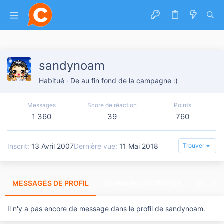
sandynoam
Habitué
·
De
au fin fond de la campagne :)
Messages
Score de réaction
Points
1 360
39
760
Inscrit
13 Avril 2007
Dernière vue
11 Mai 2018
Trouver
MESSAGES DE PROFIL
DERNIÈRES ACTIVITÉS
DERNIE
Il n'y a pas encore de message dans le profil de sandynoam.