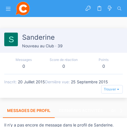
Sanderine
S
Nouveau au Club
·
39
Messages
Score de réaction
Points
0
0
0
Inscrit
20 Juillet 2015
Dernière vue
25 Septembre 2015
Trouver
MESSAGES DE PROFIL
DERNIÈRES ACTIVITÉS
DERNIE
Il n'y a pas encore de message dans le profil de Sanderine.