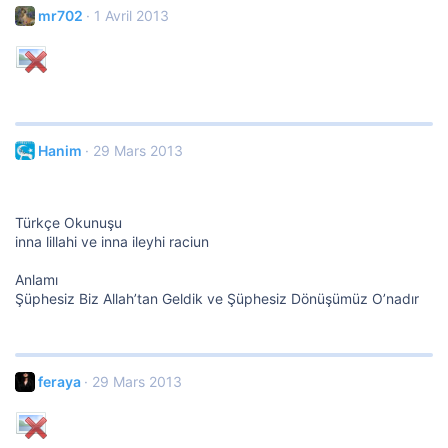
mr702
1 Avril 2013
Hanim
29 Mars 2013
Türkçe Okunuşu
inna lillahi ve inna ileyhi raciun
Anlamı
Şüphesiz Biz Allah’tan Geldik ve Şüphesiz Dönüşümüz O’nadır
feraya
29 Mars 2013