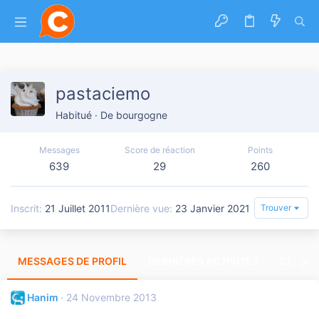
pastaciemo
Habitué
·
De
bourgogne
Messages
Score de réaction
Points
639
29
260
Inscrit
21 Juillet 2011
Dernière vue
23 Janvier 2021
Trouver
MESSAGES DE PROFIL
DERNIÈRES ACTIVITÉS
DERNIE
Hanim
24 Novembre 2013