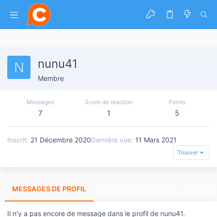
nunu41
N
Membre
Messages
Score de réaction
Points
7
1
5
Inscrit
21 Décembre 2020
Dernière vue
11 Mars 2021
Trouver
MESSAGES DE PROFIL
DERNIÈRES ACTIVITÉS
DERNIE
Il n'y a pas encore de message dans le profil de nunu41.