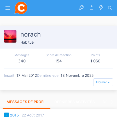
norach
Habitué
Messages
Score de réaction
Points
340
154
1 060
Inscrit
17 Mai 2012
Dernière vue
18 Novembre 2025
Trouver
MESSAGES DE PROFIL
DERNIÈRES ACTIVITÉS
DERNIE
2015
22 Août 2017
2