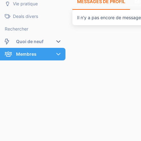
MESSAGES DE PROFIL
DE
Vie pratique
Deals divers
Il n'y a pas encore de message
Rechercher
Quoi de neuf
Nouveaux messages
Membres
Membres en ligne
Nouveaux messages de profil
Dernières activités
Nouveaux messages de profil
Rechercher dans les messages de profil