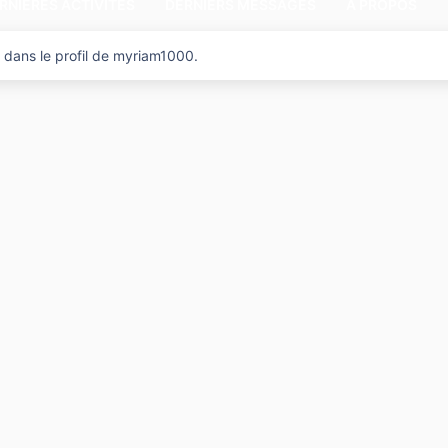
RNIÈRES ACTIVITÉS
DERNIERS MESSAGES
A PROPOS
 dans le profil de myriam1000.