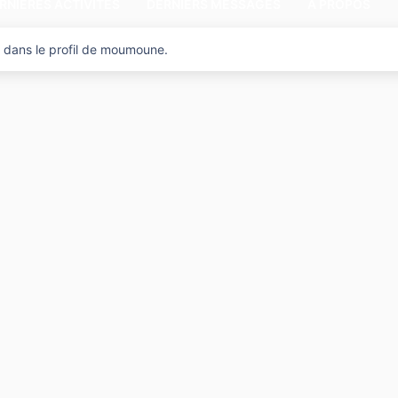
RNIÈRES ACTIVITÉS
DERNIERS MESSAGES
A PROPOS
 dans le profil de moumoune.