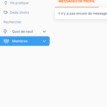
MESSAGES DE PROFIL
DE
Vie pratique
Deals divers
Il n'y a pas encore de message
Rechercher
Quoi de neuf
Nouveaux messages
Membres
Membres en ligne
Nouveaux messages de profil
Dernières activités
Nouveaux messages de profil
Rechercher dans les messages de profil