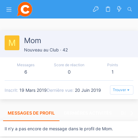
Mom
M
Nouveau au Club
·
42
Messages
Score de réaction
Points
6
0
1
Inscrit
19 Mars 2019
Dernière vue
20 Juin 2019
Trouver
MESSAGES DE PROFIL
DERNIÈRES ACTIVITÉS
DERNIE
Il n'y a pas encore de message dans le profil de Mom.