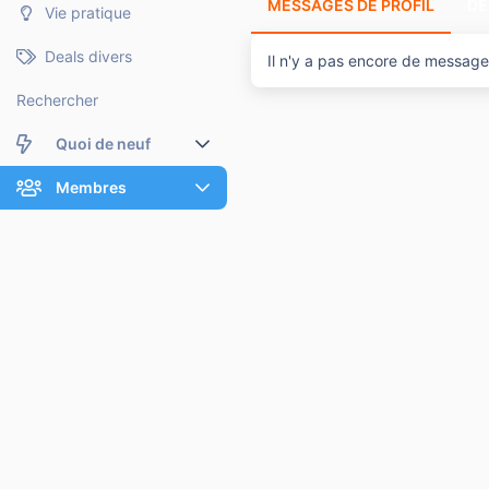
MESSAGES DE PROFIL
DE
Vie pratique
Deals divers
Il n'y a pas encore de message
Rechercher
Quoi de neuf
Nouveaux messages
Membres
Membres en ligne
Nouveaux messages de profil
Dernières activités
Nouveaux messages de profil
Rechercher dans les messages de profil