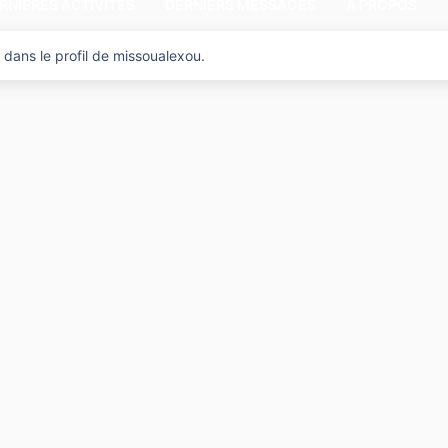
RNIÈRES ACTIVITÉS
DERNIERS MESSAGES
A PROPOS
 dans le profil de missoualexou.