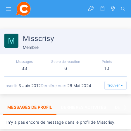
Misscrisy
M
Membre
Messages
Score de réaction
Points
33
6
10
Inscrit
3 Juin 2012
Dernière vue
26 Mai 2024
Trouver
MESSAGES DE PROFIL
DERNIÈRES ACTIVITÉS
DERNIE
Il n'y a pas encore de message dans le profil de Misscrisy.