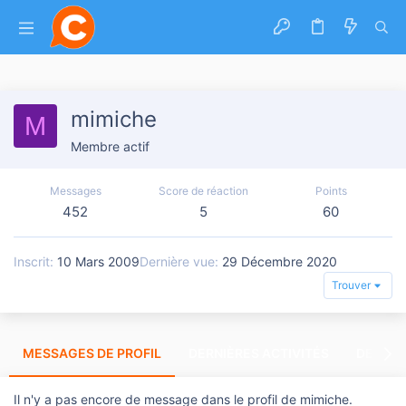
mimiche
M
Membre actif
Messages
Score de réaction
Points
452
5
60
Inscrit
10 Mars 2009
Dernière vue
29 Décembre 2020
Trouver
MESSAGES DE PROFIL
DERNIÈRES ACTIVITÉS
DERNIE
Il n'y a pas encore de message dans le profil de mimiche.