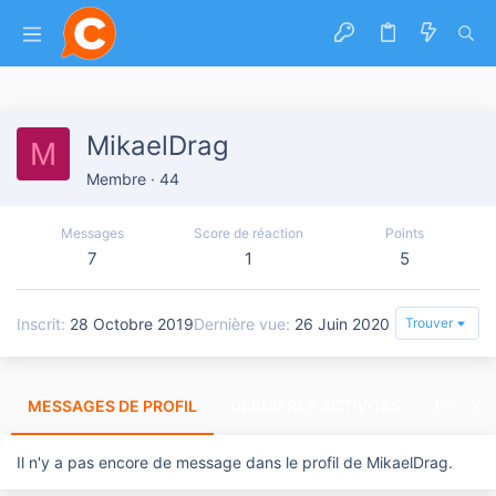
MikaelDrag
M
Membre
·
44
Messages
Score de réaction
Points
7
1
5
Inscrit
28 Octobre 2019
Dernière vue
26 Juin 2020
Trouver
MESSAGES DE PROFIL
DERNIÈRES ACTIVITÉS
DERNIE
Il n'y a pas encore de message dans le profil de MikaelDrag.