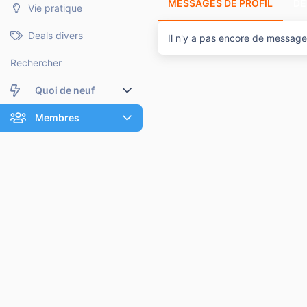
MESSAGES DE PROFIL
DE
Vie pratique
Deals divers
Il n'y a pas encore de message 
Rechercher
Quoi de neuf
Nouveaux messages
Membres
Membres en ligne
Nouveaux messages de profil
Dernières activités
Nouveaux messages de profil
Rechercher dans les messages de profil