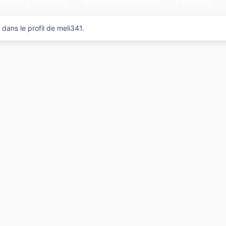
RNIÈRES ACTIVITÉS
DERNIERS MESSAGES
A PROPOS
dans le profil de meli341.