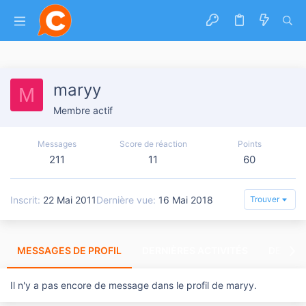
maryy
M
Membre actif
Messages
Score de réaction
Points
211
11
60
Inscrit
22 Mai 2011
Dernière vue
16 Mai 2018
Trouver
MESSAGES DE PROFIL
DERNIÈRES ACTIVITÉS
DERNIE
Il n'y a pas encore de message dans le profil de maryy.