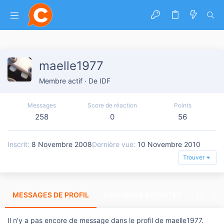
maelle1977
Membre actif
·
De
IDF
Messages
Score de réaction
Points
258
0
56
Inscrit
8 Novembre 2008
Dernière vue
10 Novembre 2010
Trouver
MESSAGES DE PROFIL
DERNIÈRES ACTIVITÉS
DERNIE
Il n'y a pas encore de message dans le profil de maelle1977.