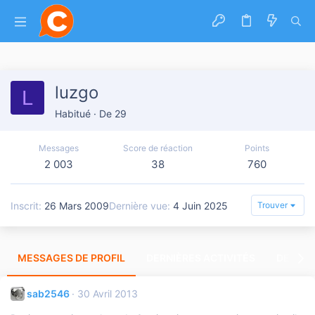
luzgo
L
Habitué
·
De
29
Messages
Score de réaction
Points
2 003
38
760
Inscrit
26 Mars 2009
Dernière vue
4 Juin 2025
Trouver
MESSAGES DE PROFIL
DERNIÈRES ACTIVITÉS
DERNIE
sab2546
30 Avril 2013