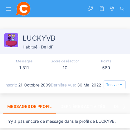
LUCKYVB
Habitué
·
De
IdF
Messages
Score de réaction
Points
1 811
10
560
Inscrit
21 Octobre 2009
Dernière vue
30 Mai 2022
Trouver
MESSAGES DE PROFIL
DERNIÈRES ACTIVITÉS
DERNIE
Il n'y a pas encore de message dans le profil de LUCKYVB.