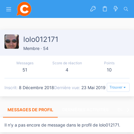
lolo012171
Membre
·
54
Messages
Score de réaction
Points
51
4
10
Inscrit
8 Décembre 2018
Dernière vue
23 Mai 2019
Trouver
MESSAGES DE PROFIL
DERNIÈRES ACTIVITÉS
DERNIE
Il n'y a pas encore de message dans le profil de lolo012171.