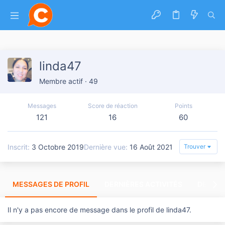
linda47
Membre actif
·
49
Messages
Score de réaction
Points
121
16
60
Inscrit
3 Octobre 2019
Dernière vue
16 Août 2021
Trouver
MESSAGES DE PROFIL
DERNIÈRES ACTIVITÉS
DERNIE
Il n'y a pas encore de message dans le profil de linda47.