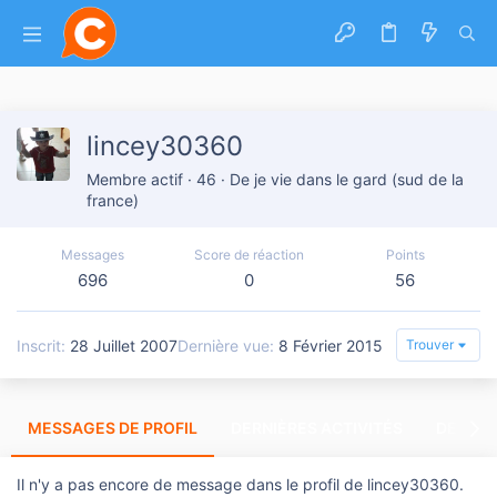
lincey30360
Membre actif
·
46
·
De
je vie dans le gard (sud de la
france)
Messages
Score de réaction
Points
696
0
56
Inscrit
28 Juillet 2007
Dernière vue
8 Février 2015
Trouver
MESSAGES DE PROFIL
DERNIÈRES ACTIVITÉS
DERNIE
Il n'y a pas encore de message dans le profil de lincey30360.