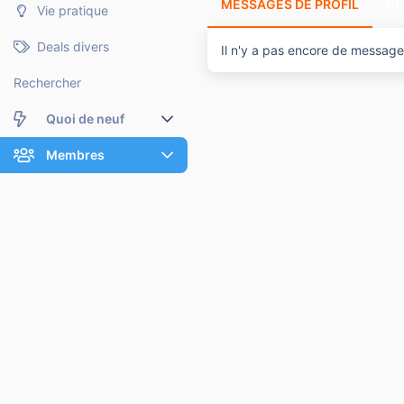
MESSAGES DE PROFIL
DE
Vie pratique
Deals divers
Il n'y a pas encore de message
Rechercher
Quoi de neuf
Nouveaux messages
Membres
Membres en ligne
Nouveaux messages de profil
Dernières activités
Nouveaux messages de profil
Rechercher dans les messages de profil