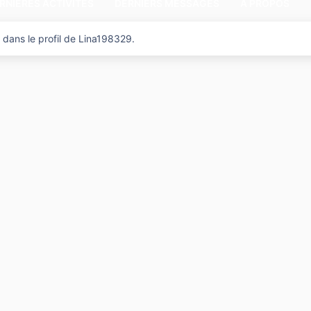
RNIÈRES ACTIVITÉS
DERNIERS MESSAGES
A PROPOS
 dans le profil de Lina198329.