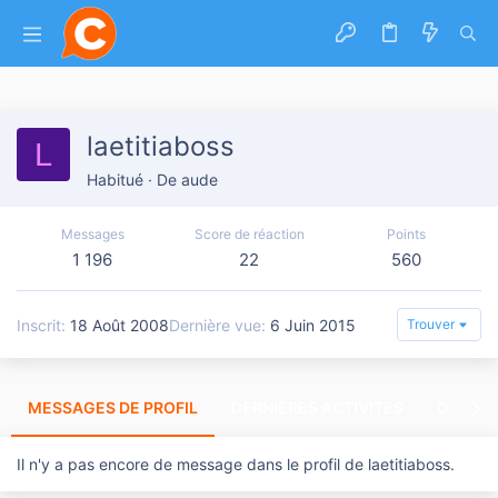
laetitiaboss
L
Habitué
·
De
aude
Messages
Score de réaction
Points
1 196
22
560
Inscrit
18 Août 2008
Dernière vue
6 Juin 2015
Trouver
MESSAGES DE PROFIL
DERNIÈRES ACTIVITÉS
DERNIE
Il n'y a pas encore de message dans le profil de laetitiaboss.