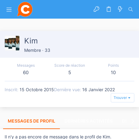
Kim
Membre
·
33
Messages
Score de réaction
Points
60
5
10
Inscrit
15 Octobre 2015
Dernière vue
16 Janvier 2022
Trouver
MESSAGES DE PROFIL
DERNIÈRES ACTIVITÉS
DERNIE
Il n'y a pas encore de message dans le profil de Kim.