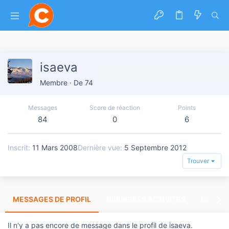
isaeva
Membre
·
De
74
Messages
Score de réaction
Points
84
0
6
Inscrit
11 Mars 2008
Dernière vue
5 Septembre 2012
Trouver
MESSAGES DE PROFIL
DERNIÈRES ACTIVITÉS
DERNIE
Il n'y a pas encore de message dans le profil de isaeva.