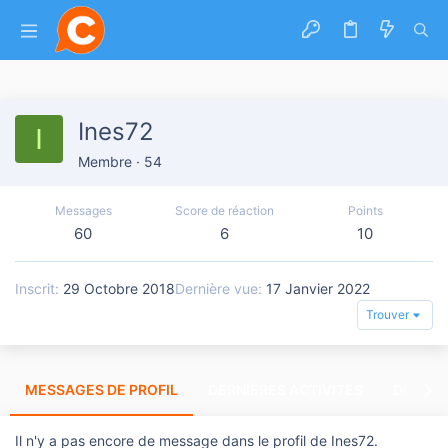
Ines72
I
Membre
·
54
Messages
Score de réaction
Points
60
6
10
Inscrit
29 Octobre 2018
Dernière vue
17 Janvier 2022
Trouver
MESSAGES DE PROFIL
DERNIÈRES ACTIVITÉS
DERNIE
Il n'y a pas encore de message dans le profil de Ines72.