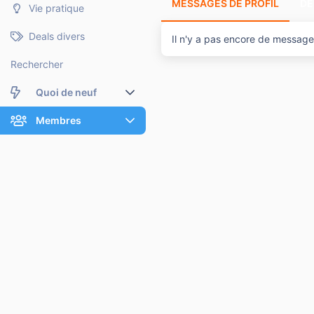
MESSAGES DE PROFIL
DE
Vie pratique
Deals divers
Il n'y a pas encore de message 
Rechercher
Quoi de neuf
Nouveaux messages
Membres
Membres en ligne
Nouveaux messages de profil
Dernières activités
Nouveaux messages de profil
Rechercher dans les messages de profil