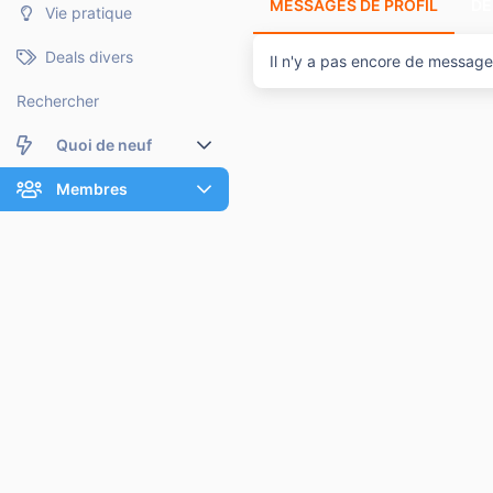
MESSAGES DE PROFIL
DE
Vie pratique
Deals divers
Il n'y a pas encore de message
Rechercher
Quoi de neuf
Nouveaux messages
Membres
Membres en ligne
Nouveaux messages de profil
Dernières activités
Nouveaux messages de profil
Rechercher dans les messages de profil