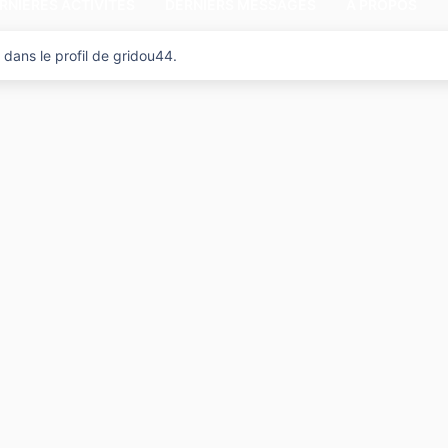
RNIÈRES ACTIVITÉS
DERNIERS MESSAGES
A PROPOS
 dans le profil de gridou44.