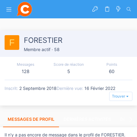
FORESTIER
F
Membre actif
·
58
Messages
Score de réaction
Points
128
5
60
Inscrit
2 Septembre 2018
Dernière vue
16 Février 2022
Trouver
MESSAGES DE PROFIL
DERNIÈRES ACTIVITÉS
DERNIE
Il n'y a pas encore de message dans le profil de FORESTIER.