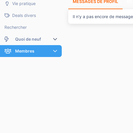
MESSAGES DE PROFIL
DE
Vie pratique
Deals divers
Il n'y a pas encore de message 
Rechercher
Quoi de neuf
Nouveaux messages
Membres
Membres en ligne
Nouveaux messages de profil
Dernières activités
Nouveaux messages de profil
Rechercher dans les messages de profil