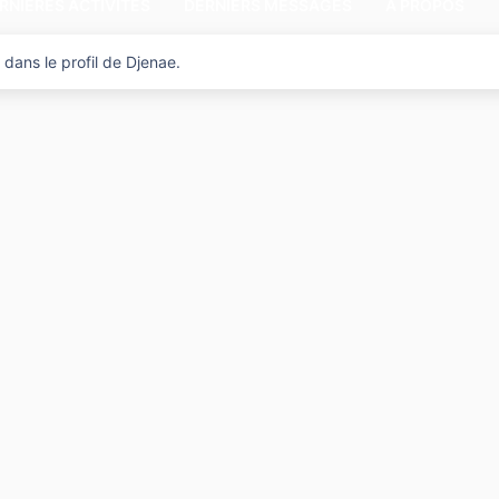
RNIÈRES ACTIVITÉS
DERNIERS MESSAGES
A PROPOS
dans le profil de Djenae.